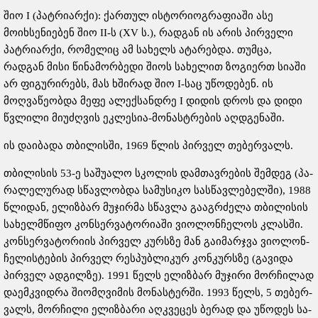
შიო I (პატრიარქი): ქართულ ისტორიოგრაფიაში ასე
მოიხსენიებენ შიო II-ს (XV ს.), რადგან ის არის პირველი
პატრიარქი, რომელიც ამ სახელს ატარებდა. თუმცა,
რადგან მისი წინამორბედი შიოს სახელით ზოგიერთ სიაში
არ ფიგურირებს, მას ხშირად შიო I-საც უწოდებენ. ის
მოღვაწეობდა მეფე ალექსანდრე I დიდის დროს და დიდი
წვლილი მიუძღვის ეკლესია-მონასტრების აღდგენაში.
ის და­ი­ბა­და თბი­ლის­ში, 1969 წლის პირ­ველ თე­ბერ­ვალს.
თბი­ლი­სის 53-ე სა­შუ­ა­ლო სკო­ლის დამ­თავ­რე­ბის შემ­დეგ (პა­
რა­ლე­ლუ­რად სწავ­ლობ­და სა­მუ­სი­კო სას­წავ­ლე­ბელ­ში), 1988
წლი­დან, ელიზ­ბარ მუ­ჯირ­მა სწავ­ლა გა­აგ­რძე­ლა თბი­ლი­სის
სა­ხელ­მწი­ფო კონ­სერ­ვა­ტო­რი­ა­ში ვი­ო­ლონ­ჩე­ლოს კლას­ში.
კონ­სერ­ვა­ტო­რი­ის პირ­ველ კურ­სზე მან გა­ი­მარ­ჯვა ვი­ო­ლონ­
ჩე­ლის­ტე­ბის პირ­ველ რეს­პუბ­ლი­კურ კონ­კურ­სზე (გა­ვი­და
პირ­ველ ად­გილ­ზე). 1991 წელს ელიზ­ბარ მუ­ჯი­რი მორ­ჩი­ლად
და­ემ­კვიდ­რა ში­ომ­ღვი­მის მო­ნას­ტერ­ში. 1993 წელს, 5 თე­ბერ­
ვალს, მორ­ჩი­ლი ელიზ­ბა­რი აღ­კვე­ცეს ბე­რად და უწო­დეს სა­