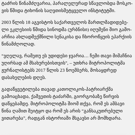
ტაძ­რის წი­ნამ­ძღვა­რია, პა­რა­ლე­ლუ­რად სწავ­ლობ­და მოს­კო­
ვის წმი­და ტი­ხო­ნის საღვთის­მე­ტყვე­ლო ინ­სტი­ტუ­ტში.
2003 წლის 18 აგ­ვის­ტოს სა­ქარ­თვე­ლოს მარ­თლმა­დი­დე­ბე­
ლი ეკ­ლე­სი­ის წმი­და სი­ნოდ­მა (ურ­ბნი­სი) იღუ­მე­ნი შიო გა­მო­
არ­ჩია ახ­ლად­შექ­მნი­ლი სე­ნა­კი­სა და ჩხო­რო­წყუ­ის ეპარ­ქი­ის
წი­ნამ­ძღო­ლად.
“ვღელავ, რამეთუ ეს უდიდესი ჯვარია… ჩემი თავი მიმაჩნია
უღირსად ამ მსახურებისთვის", – უთხრა მიტროპოლიტმა
ჟურნალისტებს 2017 წლის 23 ნოემბერს, მოსაყდრედ
დასახელების დღეს.
გადაწყვეტილება თავად კათოლიკოს-პატრიარქმა
გამოაცხადა, ქაშვეთის ტაძარში, გიორგობაზე წირვის
დაწყებამდე. მიტროპოლიტმა შიომ თქვა, რომ ეს ამბავი
წინა ღამით შეიტყო და რომ ეს არის “განსაკუთრებული
ვითარება”, რადგან ისტორიაში მსგავსი არ მომხდარა.