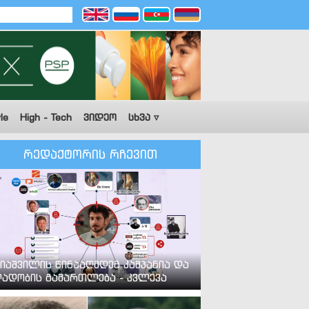
le
High - Tech
ვიდეო
სხვა ▿
რედაქტორის რჩევით
იაშვილის წინააღმდეგ კამპანია და
ადობის გამართლება - კვლევა