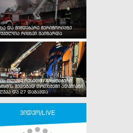
ვსა და მიმდებარე ტერიტორიაზე
უპულთა რიცხვი გაიზარდა
ვის ოლქზე რუსეთის მასშტაბური
ტყმის შედეგად თოთხმეტი ადამიანი
ღუპა და 27 დაშავდა
ვიდეო/LIVE