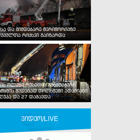
ვსა და მიმდებარე ტერიტორიაზე
უპულთა რიცხვი გაიზარდა
ვის ოლქზე რუსეთის მასშტაბური
ტყმის შედეგად თოთხმეტი ადამიანი
ღუპა და 27 დაშავდა
ვიდეო/LIVE