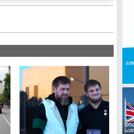
პატ
საფ
დიდ
სამ