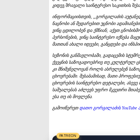
კიდევ მრავალი საინტერესო საკითხის შეს
ინფორმაციისთვის
, „
გორგილაძის
აუტანე
ნაცნობი
ან
შედარებით
უცნობი
ადამიანები
ვინც
ცდილობენ
და
ქმნიან
;
აქვთ
ცნობისმ
პერსონების
,
ვინც
საინტერესო
იქნება
მაყ
მათთან
ახალი
იდეები
,
განცდები
და
ინსპი
სეზონის
განმავლობაში
,
გადაცემის
სტუმრ
ქვეყნის
საზოგადოებრივ
თუ
კულტურულ
ც
კი
მნიშვნელოვან
როლს
ასრულებენ
საზო
ცხოვრებაში
.
შესაბამისად
,
მათი
პროფესი
ცხოვრების
საინტერესო
დეტალები
,
ასევე
საშუალებას
აძლევს
უფრო
მკვეთრი
შთაბ
ესა
თუ
ის
მოვლენა
.
გამოიწერეთ
დათო
გორგილაძის
YouTube
PATREON