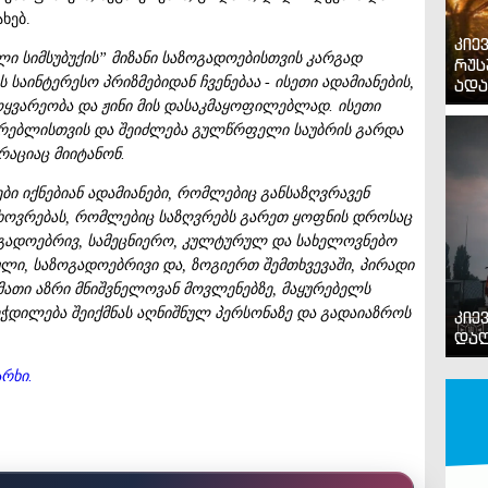
ახებ.
კიე
ლი
სიმსუბუქის
”
მიზანი
საზოგადოებისთვის
კარგად
რუს
ს
საინტერესო
პრიზმებიდან
ჩვენებაა
-
ისეთი
ადამიანების
,
ადა
ოყვარეობა
და
ჟინი
მის
დასაკმაყოფილებლად
.
ისეთი
ურებლისთვის
და
შეიძლება
გულწრფელი
საუბრის
გარდა
რაციაც
მიიტანონ
.
ები
იქნებიან
ადამიანები
,
რომლებიც
განსაზღვრავენ
ხოვრებას
,
რომლებიც
საზღვრებს
გარეთ
ყოფნის
დროსაც
გადოებრივ
,
სამეცნიერო
,
კულტურულ
და
სახელოვნებო
ული
,
საზოგადოებრივი
და
,
ზოგიერთ
შემთხვევაში
,
პირადი
მათი
აზრი
მნიშვნელოვან
მოვლენებზე
,
მაყურებელს
ეჭდილება
შეიქმნას
აღნიშნულ
პერსონაზე
და
გადაიაზროს
კიე
დაღ
არხი
.