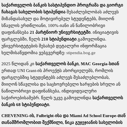
საქართველოს
ბანკის
სასტიპენდიო
პროგრამა
და
გიორგი
ჩახავას
სახელობის
სტიპენდია
შესაძლებლობას აძლევს
მიზანდასახულ და მოტივირებულ სტუდენტებს, მიიღონ
სწავლის ერთწლიანი, 100%-იანი ან ნაწილობრივი
დაფინანსება
21
პარტნიორ
უნივერსიტეტში
. ინიციატივის
ფარგლებში, წელს
210
სტიპენდიატი
გამოვლინდა.
უნივერსიტეტების შესახებ დეტალური ინფორმაცია
ხელმისაწვდომია ვებგვერდზე:
stipendia.bog.ge
2025 წლიდან კი
საქართველოს
ბანკი
, MAC Georgia-
სთან
ერთად UNI Grant-ის პროექტს ახორციელებს, რომლის
ფარგლებშიც სტუდენტებს აძლევს შესაძლებლობას,
მიიღონ სწავლისა და საცხოვრებელი ხარჯების სრული ან
ნაწილობრივი დაფინანსება, ინდივიდუალური
საჭიროებისამებრ. წელს უკვე გამოვლინდა
საქართველოს
ბანკის
68
სტიპენდიატი
.
CHEVENING-
ის
, Fulbright-
ისა
და
Miami Ad School Europe-
თან
თანამშრომლობით
შექმნილი
,
ნიკა
გუჯეჯიანის
სახელობის