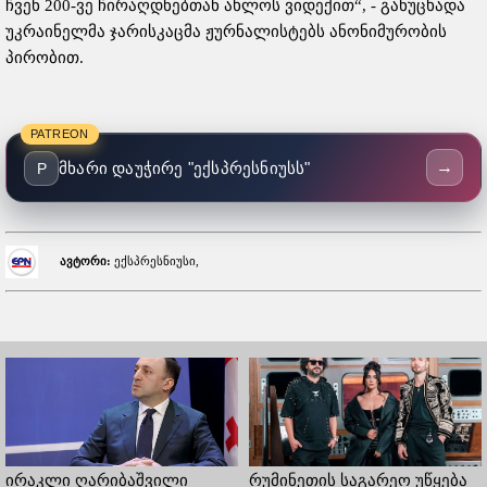
ჩვენ 200-ვე ჩირაღდნებთან ახლოს ვიდექით“, - განუცხადა
უკრაინელმა ჯარისკაცმა ჟურნალისტებს ანონიმურობის
პირობით.
PATREON
→
მხარი დაუჭირე "ექსპრესნიუსს"
P
ავტორი:
ექსპრესნიუსი,
ირაკლი ღარიბაშვილი
რუმინეთის საგარეო უწყება